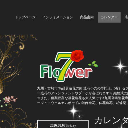
トップページ
インフォメーション
商品案内
カレンダー
店
九州・宮崎市/高品質造花の卸/造花小売の専門店,（有）セ
ー造花のアレンジメントやブーケが喜ばれます☆ 結婚式
☆また、種類豊富な墓花造花も大人気です○九州宮崎造花
ージュ・ウェルカムボードの装飾造花、仏花造花、胡蝶蘭
カレン
2026.08.07 Friday