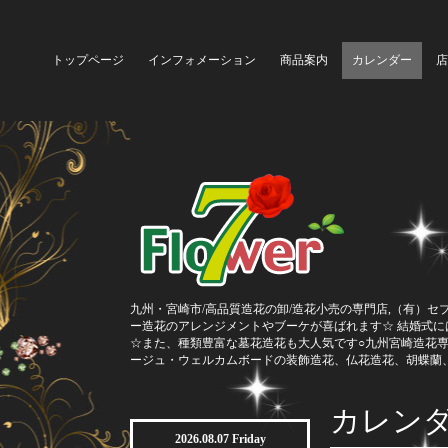
トップページ
インフォメーション
商品案内
カレンダー
店
九州・宮崎市/高品質造花の卸/造花小売の専門店,（有）セ
ー造花のアレンジメントやブーケが喜ばれます☆ 結婚式
☆また、種類豊富な墓花造花も大人気です○九州宮崎造花
ージュ・ウェルカムボードの装飾造花、仏花造花、胡蝶蘭
カレン
2026.08.07 Friday