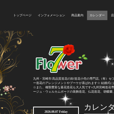
トップページ
インフォメーション
商品案内
カレンダー
店
九州・宮崎市/高品質造花の卸/造花小売の専門店,（有）セ
ー造花のアレンジメントやブーケが喜ばれます☆ 結婚式
☆また、種類豊富な墓花造花も大人気です○九州宮崎造花
ージュ・ウェルカムボードの装飾造花、仏花造花、胡蝶蘭
カレン
2026.08.07 Friday