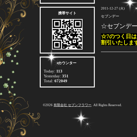
2011-12-27 (火)
携帯サイト
セブンデー
☆セブンデ
☆7のつく日
割引いたしま
カウンター
Today:
113
Yesterday:
351
Total:
672049
©2026
有限会社 セブンフラワー
. All Rights Reserved.