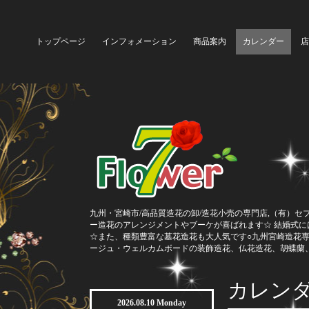
トップページ
インフォメーション
商品案内
カレンダー
店
九州・宮崎市/高品質造花の卸/造花小売の専門店,（有）セ
ー造花のアレンジメントやブーケが喜ばれます☆ 結婚式
☆また、種類豊富な墓花造花も大人気です○九州宮崎造花
ージュ・ウェルカムボードの装飾造花、仏花造花、胡蝶蘭
カレン
2026.08.10 Monday