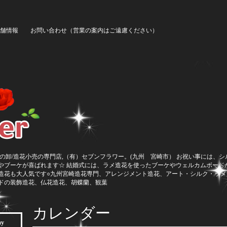
舗情報
お問い合わせ（営業の案内はご遠慮ください）
の卸/造花小売の専門店,（有）セブンフラワー。(九州 宮崎市） お祝い事には、
やブーケが喜ばれます☆ 結婚式には、ラメ造花を使ったブーケやウェルカムボード
造花も大人気です○九州宮崎造花専門、アレンジメント造花、アート・シルク・ラメ
ドの装飾造花、仏花造花、胡蝶蘭、観葉
カレンダー
ay