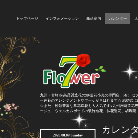
トップページ
インフォメーション
商品案内
カレンダー
店
九州・宮崎市/高品質造花の卸/造花小売の専門店,（有）セ
ー造花のアレンジメントやブーケが喜ばれます☆ 結婚式
☆また、種類豊富な墓花造花も大人気です○九州宮崎造花
ージュ・ウェルカムボードの装飾造花、仏花造花、胡蝶蘭
カレン
2026.08.09 Sunday