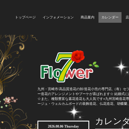
トップページ
インフォメーション
商品案内
カレンダー
店
九州・宮崎市/高品質造花の卸/造花小売の専門店,（有）セ
ー造花のアレンジメントやブーケが喜ばれます☆ 結婚式
☆また、種類豊富な墓花造花も大人気です○九州宮崎造花
ージュ・ウェルカムボードの装飾造花、仏花造花、胡蝶蘭
カレン
2026.08.06 Thursday