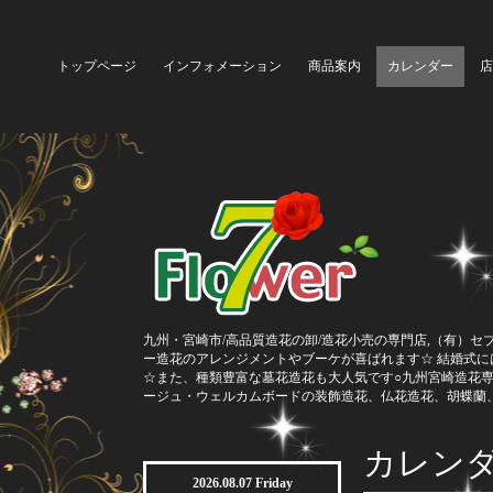
トップページ
インフォメーション
商品案内
カレンダー
店
九州・宮崎市/高品質造花の卸/造花小売の専門店,（有）セ
ー造花のアレンジメントやブーケが喜ばれます☆ 結婚式
☆また、種類豊富な墓花造花も大人気です○九州宮崎造花
ージュ・ウェルカムボードの装飾造花、仏花造花、胡蝶蘭
カレン
2026.08.07 Friday