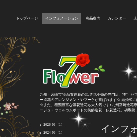
トップページ
インフォメーション
商品案内
カレンダー
店
九州・宮崎市/高品質造花の卸/造花小売の専門店,（有）セ
ー造花のアレンジメントやブーケが喜ばれます☆ 結婚式
☆また、種類豊富な墓花造花も大人気です○九州宮崎造花
ージュ・ウェルカムボードの装飾造花、仏花造花、胡蝶蘭
インフ
2026-08（1）
2024-06（1）