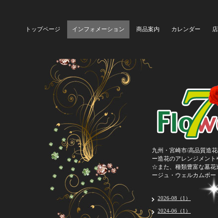
トップページ
インフォメーション
商品案内
カレンダー
店
九州・宮崎市/高品質造花
ー造花のアレンジメント
☆また、種類豊富な墓花
ージュ・ウェルカムボー
2026-08（1）
2024-06（1）