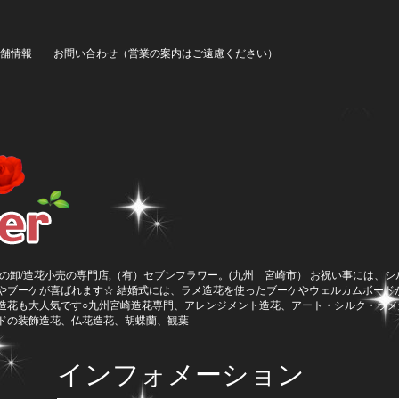
舗情報
お問い合わせ（営業の案内はご遠慮ください）
の卸/造花小売の専門店,（有）セブンフラワー。(九州 宮崎市） お祝い事には、
やブーケが喜ばれます☆ 結婚式には、ラメ造花を使ったブーケやウェルカムボード
造花も大人気です○九州宮崎造花専門、アレンジメント造花、アート・シルク・ラメ
ドの装飾造花、仏花造花、胡蝶蘭、観葉
インフォメーション