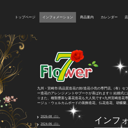
トップページ
インフォメーション
商品案内
カレンダー
店
九州・宮崎市/高品質造花の卸/造花小売の専門店,（有）セ
ー造花のアレンジメントやブーケが喜ばれます☆ 結婚式
☆また、種類豊富な墓花造花も大人気です○九州宮崎造花
ージュ・ウェルカムボードの装飾造花、仏花造花、胡蝶蘭
インフ
2026-08（1）
2024-06（1）