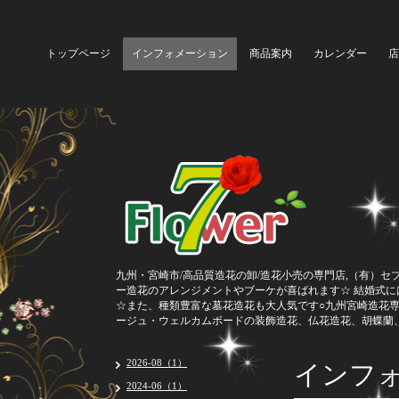
トップページ
インフォメーション
商品案内
カレンダー
店
九州・宮崎市/高品質造花の卸/造花小売の専門店,（有）セ
ー造花のアレンジメントやブーケが喜ばれます☆ 結婚式
☆また、種類豊富な墓花造花も大人気です○九州宮崎造花
ージュ・ウェルカムボードの装飾造花、仏花造花、胡蝶蘭
インフ
2026-08（1）
2024-06（1）