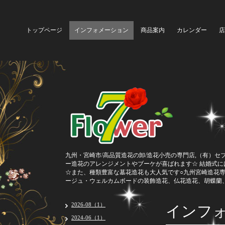
トップページ
インフォメーション
商品案内
カレンダー
店
九州・宮崎市/高品質造花の卸/造花小売の専門店,（有）セ
ー造花のアレンジメントやブーケが喜ばれます☆ 結婚式
☆また、種類豊富な墓花造花も大人気です○九州宮崎造花
ージュ・ウェルカムボードの装飾造花、仏花造花、胡蝶蘭
インフ
2026-08（1）
2024-06（1）